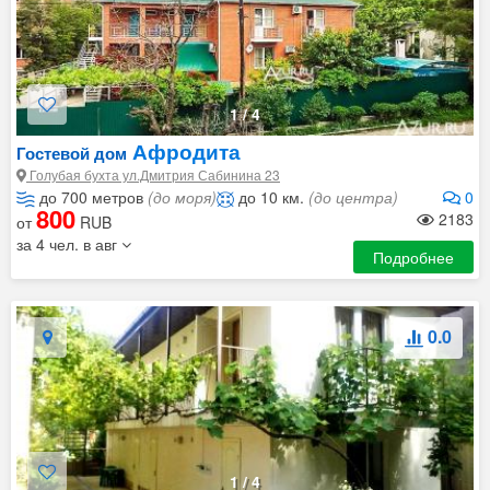
1
/
4
Афродита
Гостевой дом
Голубая бухта ул.Дмитрия Сабинина 23
до 700 метров
(до моря)
до 10 км.
(до центра)
0
800
2183
от
RUB
за 4 чел. в авг
Подробнее
0.0
1
/
4