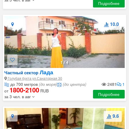
Подробнее
10.0
1
/
4
Лада
Частный сектор
Голубая бухта ул.Санаторная 30
до 700 метров
(до моря)
(до центра)
2481
1
1800-2100
от
RUB
Подробнее
за 3 чел. в авг
9.6