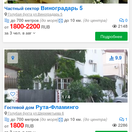
Виноградарь 5
Частный сектор
Голубая бухта ул.Виноградарь 5
до 700 метров
(до моря)
до 10 км.
(до центра)
0
1800-2200
2148
от
RUB
за 3 чел. в авг
Подробнее
9.9
1
/
4
Рута-Фламинго
Гостевой дом
Голубая бухта ул.Шереметьева 6
до 700 метров
(до моря)
до 10 км.
(до центра)
1
1800
2286
от
RUB
за 3 чел. в авг