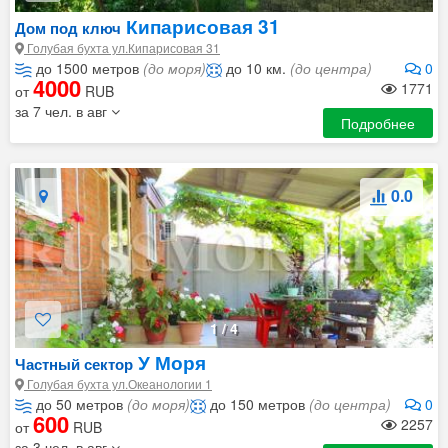
Кипарисовая 31
Дом под ключ
Голубая бухта ул.Кипарисовая 31
до 1500 метров
(до моря)
до 10 км.
(до центра)
0
4000
1771
от
RUB
за 7 чел. в авг
Подробнее
0.0
1
/
4
У Моря
Частный сектор
Голубая бухта ул.Океанологии 1
до 50 метров
(до моря)
до 150 метров
(до центра)
0
600
2257
от
RUB
за 3 чел. в авг