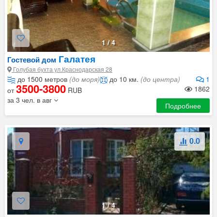
1
/
4
Галатея
Гостевой дом
Голубая бухта ул.Краснодарская 28
до 1500 метров
(до моря)
до 10 км.
(до центра)
1
3500-3800
1862
от
RUB
за 3 чел. в авг
Подробнее
0.0
1
/
4