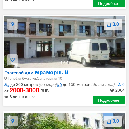
Подробнее
0.0
1
/
4
Мраморный
Гостевой дом
Голубая бухта ул.Санаторная 10
до 200 метров
(до моря)
до 150 метров
(до центра)
0
2000-3000
2364
от
RUB
за 3 чел. в авг
Подробнее
0.0