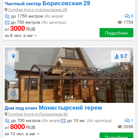
Борисовская 29
Частный сектор
Голубая бухта ул.Борисовская 29
до 1750 метров
(до моря)
0
до 700 метров
(до центра)
1754
3000
от
RUB
Подробнее
за 8 чел. в авг
9.7
1
/
4
Монастырский терем
Дом под ключ
Голубая бухта ул.Пограничная 60
до 700 метров
(до моря)
до 10 км.
(до центра)
1
8000
2036
от
RUB
за 10 чел. в авг
Подробнее