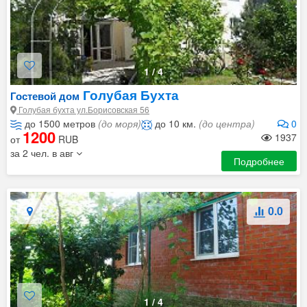
1
/
4
Голубая Бухта
Гостевой дом
Голубая бухта ул.Борисовская 56
до 1500 метров
(до моря)
до 10 км.
(до центра)
0
1200
1937
от
RUB
за 2 чел. в авг
Подробнее
0.0
1
/
4