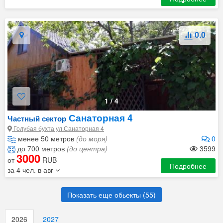
0.0
1
/
4
Санаторная 4
Частный сектор
Голубая бухта ул.Санаторная 4
менее 50 метров
(до моря)
0
до 700 метров
(до центра)
3599
3000
от
RUB
Подробнее
за 4 чел. в авг
Показать еще обьекты (
55
)
2026
2027